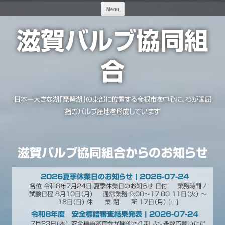
Skip
Menu
to
content
滋賀バルブ協同組
合
日本一大きな湖「琵琶湖」の東部に位置する彦根市を中心に、わが国屈
指のバルブ産地を形成しています
滋賀バルブ協同組合からのお知らせ
2026夏季休業日のお知らせ | 2026-07-24
各位 令和8年7月24日 夏季休業日のお知らせ 日付 業務時間 /
試験日程 8月10日（月） 通常業務 9:00～17:00 11日（火） ～
16日（日） 休 業 閉 所 17日（月） […]
令和８年度 安全標語審査結果発表 | 2026-07-24
7月23日（木）、安全標語審査会が開催されました。多数応募いただ