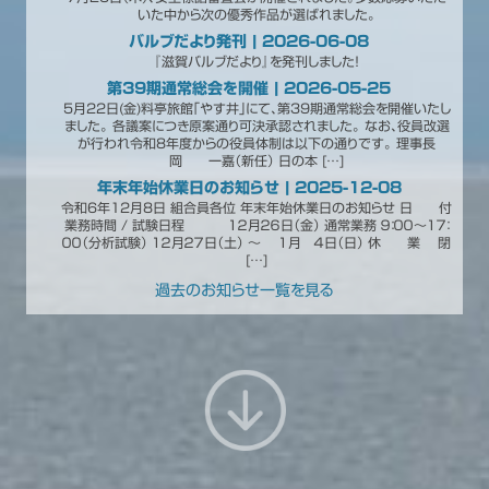
いた中から次の優秀作品が選ばれました。
バルブだより発刊 | 2026-06-08
『滋賀バルブだより』を発刊しました！
第39期通常総会を開催 | 2026-05-25
5月22日(金)料亭旅館「やす井」にて、第39期通常総会を開催いたし
ました。 各議案につき原案通り可決承認されました。 なお、役員改選
が行われ令和8年度からの役員体制は以下の通りです。 理事長
岡 一嘉（新任） 日の本 […]
年末年始休業日のお知らせ | 2025-12-08
令和6年12月8日 組合員各位 年末年始休業日のお知らせ 日 付
業務時間 / 試験日程 １２月２６日（金） 通常業務 ９：００～１７：
００（分析試験） １２月２７日（土） ～ １月 ４日（日） 休 業 閉
[…]
過去のお知らせ一覧を見る