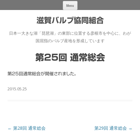
Skip
Menu
to
content
滋賀バルブ協同組合
日本一大きな湖「琵琶湖」の東部に位置する彦根市を中心に、わが
国屈指のバルブ産地を形成しています
第25回 通常総会
第25回通常総会が開催されました。
2015.05.25
Post
←
第28回 通常総会
第29回 通常総会
→
navigation